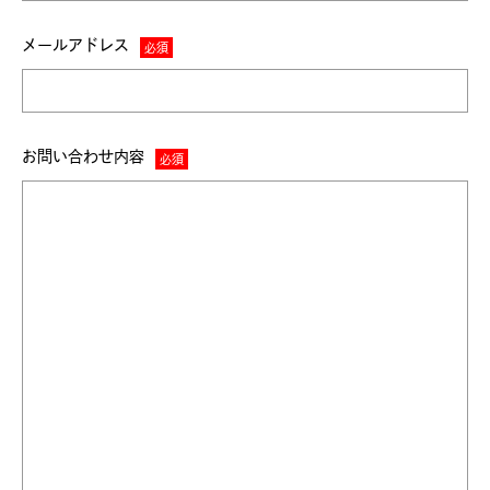
メールアドレス
CATEGORY
マーケティングってね…
お問い合わせ内容
インサイトってか？
ベネフィットだって！
ブランドってさ…
スキルなのさ…
ひまつぶしね。