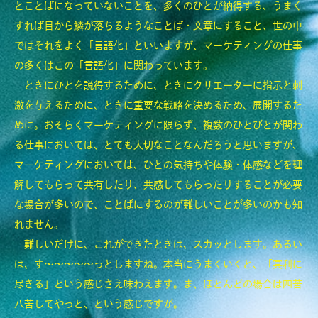
とことばになっていないことを、多くのひとが納得する、うまく
すれば目から鱗が落ちるようなことば・文章にすること、世の中
ではそれをよく「言語化」といいますが、マーケティングの仕事
CATEGORY
の多くはこの「言語化」に関わっています。
マーケティングってね…
ときにひとを説得するために、ときにクリエーターに指示と刺
激を与えるために、ときに重要な戦略を決めるため、展開するた
インサイトってか？
めに。おそらくマーケティングに限らず、複数のひとびとが関わ
ベネフィットだって！
る仕事においては、とても大切なことなんだろうと思いますが、
マーケティングにおいては、ひとの気持ちや体験・体感などを理
ブランドってさ…
解してもらって共有したり、共感してもらったりすることが必要
スキルなのさ…
な場合が多いので、ことばにするのが難しいことが多いのかも知
れません。
ひまつぶしね。
難しいだけに、これができたときは、スカッとします。あるい
は、す～～～～～っとしますね。本当にうまくいくと、「冥利に
尽きる」という感じさえ味わえます。ま、ほとんどの場合は四苦
八苦してやっと、という感じですが。