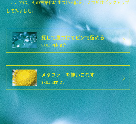
ここでは、その言語化にまつわる話を、２つだけピックアップ
してみました。
探して見つけてピンで留める
SKILL
岡本 晋介
メタファーを使いこなす
SKILL
岡本 晋介