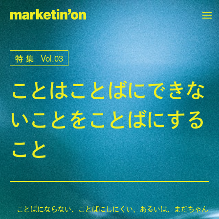
marketin'on
Vol.03
特集
CONTENTS
ことはことばにできな
トップページ
いことをことばにする
すべての記事
特集一覧
こと
COMPANY
会社紹介
ことばにならない、ことばにしにくい、あるいは、まだちゃん
お問い合わせ