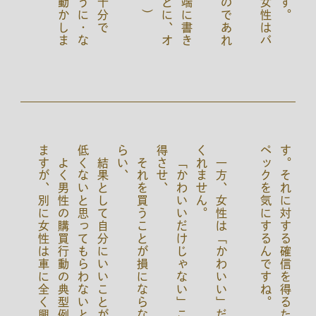
よ
く
男
性
の
購
買
行
動
の
典
型
例
に
車
の
話
を
し
ま
す
が
、
別
に
女
性
は
車
に
全
く
興
味
が
な
い
、
と
、
女
性
な
ら
誰
も
が
「
車
は
走
れ
ば
い
い
」
と
思
て
い
る
わ
け
で
は
な
い
ん
で
す
。
彼
女
た
ち
も
、
ゃ
ん
と
ど
れ
が
か
わ
い
い
か
、
か
っ
こ
い
い
か
を
て
い
ま
す
。
む
し
ろ
、
積
極
的
に
そ
れ
を
判
断
し
い
ま
す
。
ス
ペ
ッ
ク
や
エ
ン
ジ
ン
の
性
能
や
型
式
こ
だ
わ
り
が
少
な
い
だ
け
で
す
。
「
車
は
走
れ
ば
い
」
っ
て
言
っ
て
い
る
女
性
で
も
、
ち
ゃ
ん
と
か
わ
い
く
な
い
車
」
を
リ
ス
ト
か
ら
排
除
し
て
い
す
。
結
果
と
し
て
自
分
に
い
い
こ
と
が
起
こ
る
確
率
が
低
く
な
い
と
思
っ
て
も
ら
わ
な
い
と
い
け
な
い
、
そ
れ
を
買
う
こ
と
が
損
に
な
ら
な
い
と
考
え
て
も
ら
い
、
「
か
わ
い
い
だ
け
じ
ゃ
な
い
」
こ
と
を
自
身
に
納
得
さ
せ
。
一
方
、
女
性
は
「
か
わ
い
い
」
だ
け
で
は
動
い
て
く
れ
ま
せ
ん
。
す
ペ