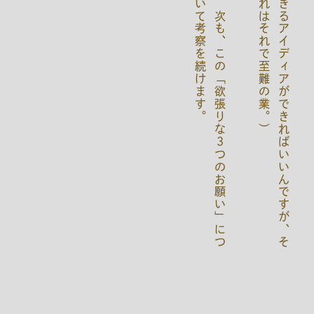
。
次
も
、
こ
の
「
欲
張
り
な
３
つ
の
お
願
い
」
に
つ
い
て
考
察
を
続
け
ま
す
）
き
れ