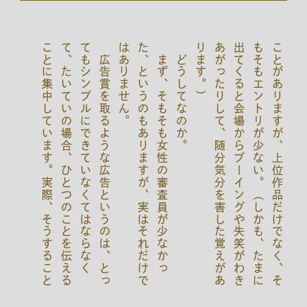
広
告
賞
を
取
る
よ
う
な
広
告
と
い
う
の
は
、
と
っ
て
も
シ
ン
プ
ル
に
で
き
て
い
な
く
て
は
な
ら
な
く
て
、
た
い
て
い
の
場
合
、
ひ
と
つ
の
こ
と
を
伝
え
る
こ
と
に
集
中
し
て
い
ま
す
。
実
際
、
そ
う
す
る
こ
と
、
作
品
と
し
て
質
が
高
く
な
っ
て
い
る
の
み
な
ら
、
「
モ
ノ
を
売
る
」
力
の
強
い
広
告
に
な
っ
て
い
の
で
す
が
、
こ
れ
が
女
の
子
に
消
費
財
を
買
っ
て
ら
う
コ
ミ
ュ
ニ
ケ
ー
シ
ョ
ン
を
作
り
上
げ
る
こ
と
、
あ
る
意
味
相
反
す
る
ん
で
す
。
ま
ず
、
そ
も
そ
も
女
性
の
審
査
員
が
少
な
か
っ
た
、
と
い
う
の
も
あ
り
ま
す
が
、
実
は
そ
れ
だ
け
で
は
あ
り
ま
せ
ん
どうしてなのか。
）
こ
も
出
あ
り