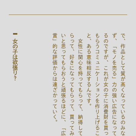
。
女
性
に
関
心
を
持
っ
て
も
ら
っ
て
、
納
得
し
て
も
ら
っ
て
、
好
き
に
な
っ
て
も
ら
っ
て
、
買
っ
て
み
た
い
と
思
っ
て
も
ら
お
う
と
頑
張
る
ほ
ど
に
、
「
広
告
賞
」
的
な
評
価
か
ら
は
遠
ざ
か
っ
て
い
く
。
で
ず
る
も
と
女の子は欲張り？