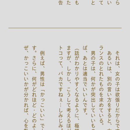
例
え
ば
、
男
性
は
「
か
っ
こ
い
い
」
で
十
分
で
す
。
さ
ら
に
、
何
が
ど
れ
ほ
ど
・
ど
の
よ
う
に
・
な
ぜ
、
か
っ
こ
い
い
か
が
分
か
れ
ば
、
心
を
動
か
し
ま
。
そ
れ
に
対
す
る
確
信
を
得
る
た
め
に
性
能
や
ス
ッ
ク
を
気
に
す
る
ん
で
す
ね
）
（
話
が
わ
か
り
や
す
く
な
る
よ
う
に
、
極
端
に
書
き
ま
す
が
、
し
か
し
、
こ
う
し
て
考
え
る
ほ
ど
に
、
オ
ト
コ
っ
て
、
バ
カ
で
す
ね
ぇ
…
し
み
じ
み
。
。
男
の
子
は
、
何
か
が
突
出
し
て
い
い
も
の
で
あ
れ
ば
、
あ
と
は
適
当
で
い
い
ん
で
す
。
あ
る
い
は
、
別
の
言
い
方
を
す
る
と
、
女
性
は
バ
ラ
ン
ス
の
と
れ
た
も
の
を
求
め
て
い
る
それは、女の子は欲張りだからです。