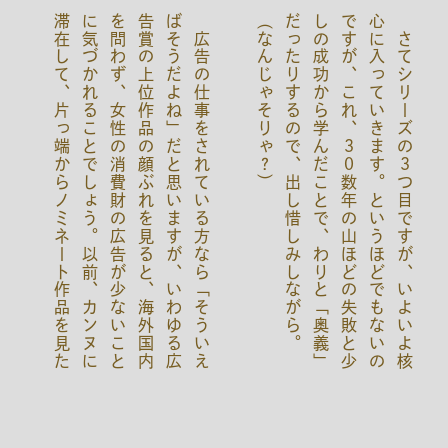
広
告
の
仕
事
を
さ
れ
て
い
る
方
な
ら
「
そ
う
い
え
ば
そ
う
だ
よ
ね
」
だ
と
思
い
ま
す
が
、
い
わ
ゆ
る
広
告
賞
の
上
位
作
品
の
顔
ぶ
れ
を
見
る
と
、
海
外
国
内
を
問
わ
ず
、
女
性
の
消
費
財
の
広
告
が
少
な
い
こ
と
に
気
づ
か
れ
る
こ
と
で
し
ょ
う
。
以
前
、
カ
ン
ヌ
に
滞
在
し
て
、
片
っ
端
か
ら
ノ
ミ
ネ
ー
ト
作
品
を
見
た
と
が
あ
り
ま
す
が
、
上
位
作
品
だ
け
で
な
く
、
そ
そ
も
エ
ン
ト
リ
が
少
な
い
。
（
し
か
も
、
た
ま
に
て
く
る
と
会
場
か
ら
ブ
ー
イ
ン
グ
や
失
笑
が
わ
き
が
っ
た
り
し
て
、
随
分
気
分
を
害
し
た
覚
え
が
あ
ま
す
。
）
さ
て
シ
リ
ー
ズ
の
３
つ
目
で
す
が
、
い
よ
い
よ
核
心
に
入
っ
て
い
き
ま
す
。
と
い
う
ほ
ど
で
も
な
い
の
で
す
が
、
こ
れ
、
３
０
数
年
の
山
ほ
ど
の
失
敗
と
少
し
の
成
功
か
ら
学
ん
だ
こ
と
で
、
わ
り
と
「
奥
義
」
だ
っ
た
り
す
る
の
で
、
出
し
惜
し
み
し
な
が
ら
。
（
な
ん
じ
ゃ
そ
り
ゃ
？