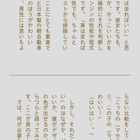
では、何が必要なのか。
。
（はいはい…。）
」
ら
。