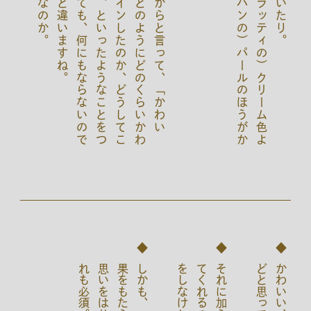
し
か
し
、
そ
れ
だ
か
ら
と
言
っ
て
、
「
か
わ
い
い
」
の
は
な
ぜ
か
、
ど
の
よ
う
に
ど
の
く
ら
い
か
わ
い
い
か
、
誰
が
デ
ザ
イ
ン
し
た
の
か
、
ど
う
し
て
こ
の
色
が
出
せ
る
の
か
、
と
い
っ
た
よ
う
な
こ
と
を
つ
ら
つ
ら
と
語
っ
て
み
て
も
、
何
に
も
な
ら
な
い
の
で
す
。
こ
こ
が
男
の
子
と
違
い
ま
す
ね
「
こ
っ
ち
の
（
マ
セ
ラ
ッ
テ
ィ
の
）
ク
リ
ー
ム
色
よ
り
、
こ
の
子
の
（
ラ
パ
ン
の
）
パ
ー
ル
の
ほ
う
が
か
わ
い
い
！
。