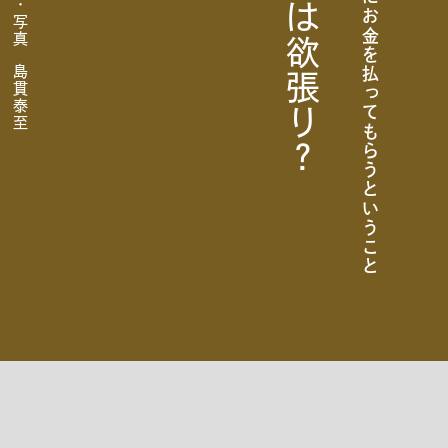
文 岡本晋介・写真 島貫泰至
女の子は欲張り？
女性にお金を払ってもらうということ
CATEGORY
マーケティングってね…
インサイトってか？
ベネフィットだって！
ブランドってさ…
スキルなのさ…
ひまつぶしね。