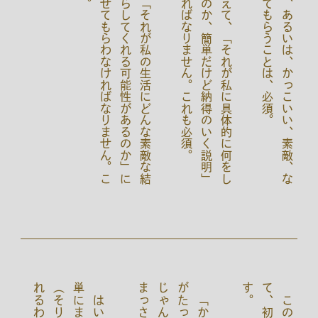
し
か
も
、
「
そ
れ
が
私
の
生
活
に
ど
ん
な
素
敵
な
結
果
を
も
た
ら
し
て
く
れ
る
可
能
性
が
あ
る
の
か
」
に
思
い
を
は
せ
て
も
ら
わ
な
け
れ
ば
な
り
ま
せ
ん
。
こ
れ
も
必
須
。
そ
れ
に
加
え
て
、
「
そ
れ
が
私
に
具
体
的
に
何
を
し
て
く
れ
る
の
か
、
簡
単
だ
け
ど
納
得
の
い
く
説
明
」
を
し
な
け
れ
ば
な
り
ま
せ
ん
。
こ
れ
も
必
須
。
か
わ
い
い
、
あ
る
い
は
、
か
っ
こ
い
い
、
素
敵
、
な
ど
と
思
っ
て
も
ら
う
こ
と
は
、
必
須
。