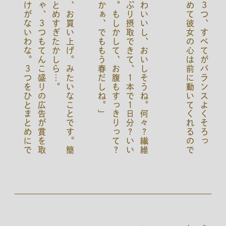
（
そ
り
ゃ
、
３
つ
も
て
ん
こ
盛
り
の
広
告
が
賞
を
取
れ
る
わ
け
が
な
い
わ
な
。
３
つ
を
ひ
と
ま
と
め
に
で
る
ア
イ
デ
ィ
ア
が
で
き
れ
ば
い
い
ん
で
す
が
、
そ
は
そ
れ
で
至
難
の
業
。
。
は
い
、
お
買
い
上
げ
。
み
た
い
な
こ
と
で
す
。
簡
単
に
ま
と
め
す
ぎ
た
か
し
ら
…
」
「
か
わ
い
い
し
、
お
い
し
そ
う
ね
。
何
々
？
繊
維
が
た
っ
ぷ
り
摂
取
で
き
て
、
１
本
で
１
日
分
？
い
い
じ
ゃ
ん
。
も
し
か
し
て
、
お
腹
も
す
っ
き
り
っ
て
？
ま
っ
さ
か
ぁ
、
で
も
も
う
春
だ
し
ね
。
こ
の
３
つ
、
す
べ
て
が
バ
ラ
ン
ス
よ
く
そ
ろ
っ
て
、
初
め
て
彼
女
の
心
は
前
に
動
い
て
く
れ
る
の
で
す