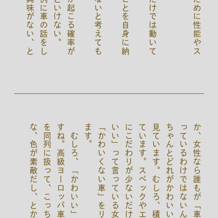
む
し
ろ
、
「
か
わ
い
い
」
こ
と
に
と
て
も
素
直
で
す
ね
。
高
級
ヨ
ー
ロ
ッ
パ
車
と
日
本
製
の
軽
自
動
車
を
同
列
に
扱
っ
て
、
こ
っ
ち
の
ほ
う
が
か
わ
い
い
な
、
色
が
素
敵
だ
し
、
と
か
、
男
性
に
は
思
い
も
よ
な
い
比
較
を
し
て
い
た
り
。
か
っ
ち
見
て
に
い
「
ま